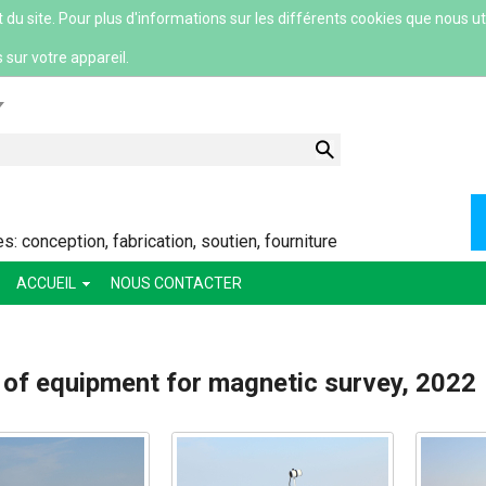
 site. Pour plus d'informations sur les différents cookies que nous util
 sur votre appareil.
lish
 conception, fabrication, soutien, fourniture
ACCUEIL
NOUS CONTACTER
ский
ша
 of equipment for magnetic survey, 2022
сский