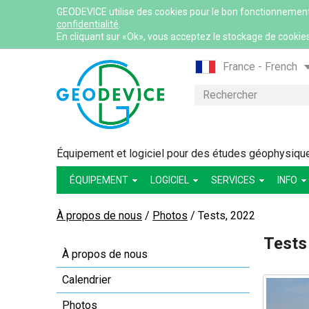
GEODEVICE utilise des cookies pour le bon fonctionnement du
confidentialité
.
En cliquant sur «Ok», vous acceptez le stockage de cookies
France - French
France - English
Rechercher
International - Eng
Canada - English
Canada - French
Équipement et logiciel pour des études géophysiques:
Mexico - Spanish
ÉQUIPEMENT
LOGICIEL
SERVICES
INFO
USA - English
Казахстан - Рус
À propos de nous
/
Photos
/
Tests, 2022
Қазақстан - Қазақ
Tests
Узбекистан - Ру
À propos de nous
Calendrier
Photos