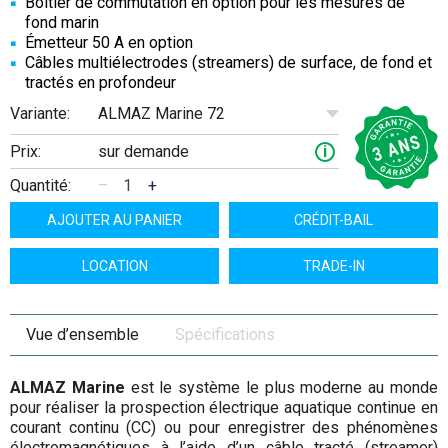
Boîtier de commutation en option pour les mesures de
fond marin
Émetteur 50 A en option
Câbles multiélectrodes (streamers) de surface, de fond et
tractés en profondeur
ALMAZ Marine 72
Variante:
Prix:
sur demande
i
Quantité:
–
+
AJOUTER AU PANIER
CRÉDIT-BAIL
LOCATION
TRADE-IN
Vue d’ensemble
Spécifications
ALMAZ Marine
est le système le plus moderne au monde
pour réaliser la prospection électrique aquatique continue en
courant continu (CC) ou pour enregistrer des phénomènes
électromagnétiques à l’aide d’un câble tracté (streamer)