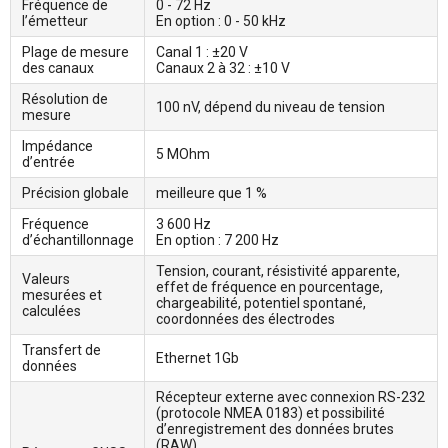
Fréquence de
0 - 72 Hz
l’émetteur
En option : 0 - 50 kHz
Plage de mesure
Canal 1 : ±20 V
des canaux
Canaux 2 à 32 : ±10 V
Résolution de
100 nV, dépend du niveau de tension
mesure
Impédance
5 MOhm
d’entrée
Précision globale
meilleure que 1 %
Fréquence
3 600 Hz
d’échantillonnage
En option : 7 200 Hz
Tension, courant, résistivité apparente,
Valeurs
effet de fréquence en pourcentage,
mesurées et
chargeabilité, potentiel spontané,
calculées
coordonnées des électrodes
Transfert de
Ethernet 1Gb
données
Récepteur externe avec connexion RS-232
(protocole NMEA 0183) et possibilité
d’enregistrement des données brutes
(RAW).