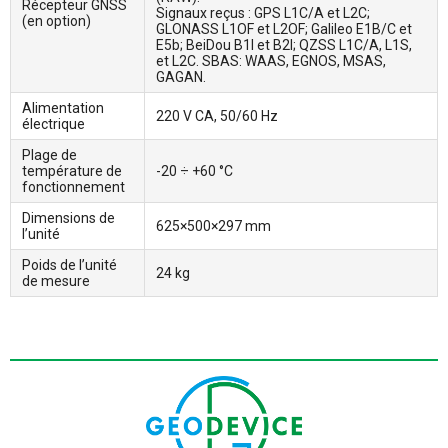
Récepteur GNSS
Signaux reçus : GPS L1C/A et L2C;
(en option)
GLONASS L1OF et L2OF; Galileo E1B/C et
E5b; BeiDou B1I et B2I; QZSS L1C/A, L1S,
et L2C. SBAS: WAAS, EGNOS, MSAS,
GAGAN.
Alimentation
220 V CA, 50/60 Hz
électrique
Plage de
température de
-20 ÷ +60 °C
fonctionnement
Dimensions de
625×500×297 mm
l’unité
Poids de l’unité
24 kg
de mesure