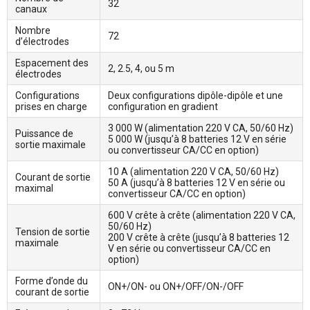
32
canaux
Nombre
72
d’électrodes
Espacement des
2, 2.5, 4, ou 5 m
électrodes
Configurations
Deux configurations dipôle-dipôle et une
prises en charge
configuration en gradient
3 000 W (alimentation 220 V CA, 50/60 Hz)
Puissance de
5 000 W (jusqu’à 8 batteries 12 V en série
sortie maximale
ou convertisseur CA/CC en option)
10 A (alimentation 220 V CA, 50/60 Hz)
Courant de sortie
50 A (jusqu’à 8 batteries 12 V en série ou
maximal
convertisseur CA/CC en option)
600 V crête à crête (alimentation 220 V CA,
50/60 Hz)
Tension de sortie
200 V crête à crête (jusqu’à 8 batteries 12
maximale
V en série ou convertisseur CA/CC en
option)
Forme d’onde du
ON+/ON- ou ON+/OFF/ON-/OFF
courant de sortie