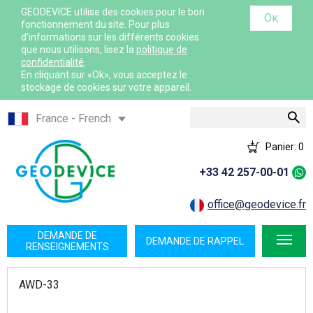
GEODEVICE utilise des cookies pour le bon
Ок
fonctionnement du site. Pour plus
d'informations sur les différents cookies
que nous utilisons, lisez la
politique de
confidentialité
.
En cliquant sur «Ok», vous acceptez le
stockage de cookies sur votre appareil.
Rechercher
France - French
France - English
Panier:
0
International - English
+33 42 257-00-01
Canada - English
Canada - French
office@geodevice.fr
Mexico - Spanish
DEMANDE DE
DEMANDE DE RAPPEL
USA - English
RENSEIGNEMENTS
Казахстан - Русский
AWD-33
Қазақстан - Қазақша
Узбекистан - Русский