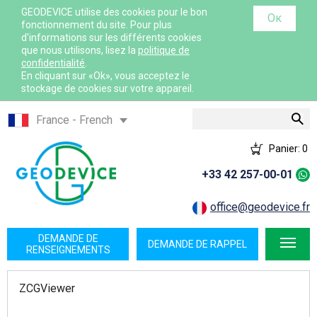
GEODEVICE utilise des cookies pour le bon
Ок
fonctionnement du site. Pour plus
d'informations sur les différents cookies
que nous utilisons, lisez la
politique de
confidentialité
.
En cliquant sur «Ok», vous acceptez le
stockage de cookies sur votre appareil.
Rechercher
France - French
France - English
Panier:
0
International - English
+33 42 257-00-01
Canada - English
Canada - French
office@geodevice.fr
Mexico - Spanish
DEMANDE DE
DEMANDE DE RAPPEL
USA - English
RENSEIGNEMENTS
Қазақстан - Қазақша
ZCGViewer
Казахстан - Русский
Узбекистан - Русский