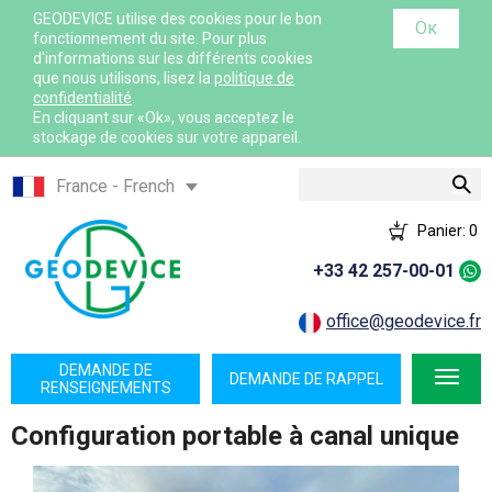
GEODEVICE utilise des cookies pour le bon
Ок
fonctionnement du site. Pour plus
d'informations sur les différents cookies
que nous utilisons, lisez la
politique de
confidentialité
.
En cliquant sur «Ok», vous acceptez le
stockage de cookies sur votre appareil.
Rechercher
France - French
France - English
Panier:
0
International - English
+33 42 257-00-01
Canada - English
Canada - French
office@geodevice.fr
Mexico - Spanish
DEMANDE DE
DEMANDE DE RAPPEL
USA - English
RENSEIGNEMENTS
Казахстан - Русский
Configuration portable à canal unique
Қазақстан - Қазақша
Узбекистан - Русский