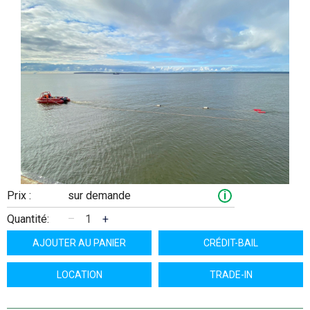
Prix :
sur demande
i
Quantité:
–
+
AJOUTER AU PANIER
CRÉDIT-BAIL
LOCATION
TRADE-IN