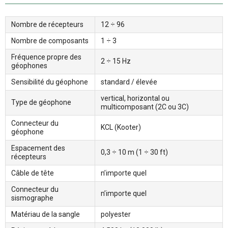
Nombre de récepteurs
12 ÷ 96
Nombre de composants
1 ÷ 3
Fréquence propre des
2 ÷ 15 Hz
géophones
Sensibilité du géophone
standard / élevée
vertical, horizontal ou
Type de géophone
multicomposant (2C ou 3C)
Connecteur du
KCL (Kooter)
géophone
Espacement des
0,3 ÷ 10 m (1 ÷ 30 ft)
récepteurs
Câble de tête
n’importe quel
Connecteur du
n’importe quel
sismographe
Matériau de la sangle
polyester