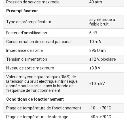
Pression de service maximale
40 atm
Préamplificateur
asymétrique à
Type de préamplificateur
faible bruit
Facteur d’amplification
6 dB
Consommation de courant par canal
10 mА
Impédance de sortie
395 Ohm
Tension d'alimentation
±12 V, bipolaire
Niveau de sortie maximum
±3.8 V
Valeur moyenne quadratique (RMS) de
la tension du bruit électrique intrinsèque,
≤10 mkV
donnée par la sortie, dans la bande de
fréquence de fonctionnement
Conditions de fonctionnement
Plage de température de fonctionnement
-10 ÷ +70 °С
Plage de température de stockage
-40 ÷ +70 °С