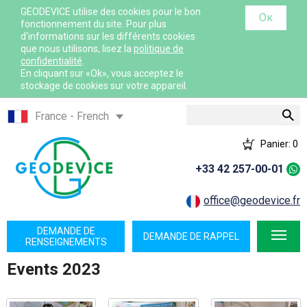
GEODEVICE utilise des cookies pour le bon
Ок
fonctionnement du site. Pour plus
d'informations sur les différents cookies
que nous utilisons, lisez la
politique de
confidentialité
.
En cliquant sur «Ok», vous acceptez le
stockage de cookies sur votre appareil.
Rechercher
France - French
France - English
Panier:
0
International - English
+33 42 257-00-01
Canada - English
Canada - French
office@geodevice.fr
Mexico - Spanish
DEMANDE DE
DEMANDE DE RAPPEL
USA - English
RENSEIGNEMENTS
Казахстан - Русский
Events 2023
Қазақстан - Қазақша
Узбекистан - Русский