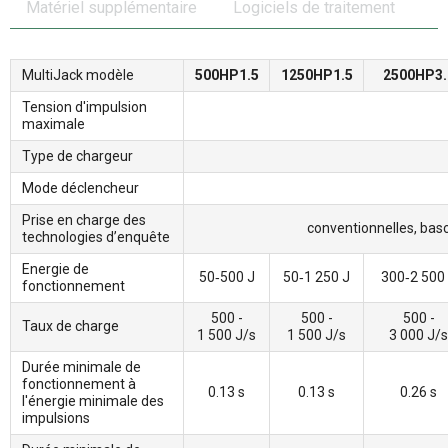
Matériel supplémentaire
Logiciels de traitement
MultiJack modèle
500HP1.5
1250HP1.5
2500HP3.
Tension d'impulsion
maximale
Type de chargeur
Mode déclencheur
Prise en charge des
conventionnelles, basc
technologies d’enquête
Energie de
50‑500 J
50‑1 250 J
300‑2 500
fonctionnement
500 -
500 -
500 -
Taux de charge
1 500 J/s
1 500 J/s
3 000 J/s
Durée minimale de
fonctionnement à
0.13 s
0.13 s
0.26 s
l'énergie minimale des
impulsions