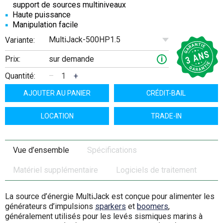
support de sources multiniveaux
Haute puissance
Manipulation facile
MultiJack-500HP1.5
Variante:
Prix:
sur demande
i
Quantité:
–
+
AJOUTER AU PANIER
CRÉDIT-BAIL
LOCATION
TRADE-IN
Vue d’ensemble
Spécifications
Matériel supplémentaire
Logiciels de traitement
La source d’énergie MultiJack est conçue pour alimenter les
générateurs d’impulsions
sparkers
et
boomers
,
généralement utilisés pour les levés sismiques marins à