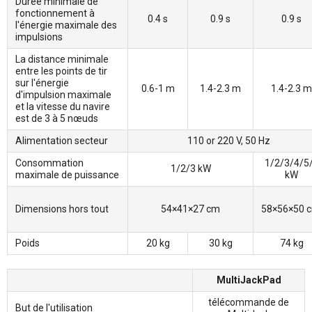
Durée minimale de
fonctionnement à
0.4 s
0.9 s
0.9 s
l'énergie maximale des
impulsions
La distance minimale
entre les points de tir
sur l'énergie
0.6-1 m
1.4-2.3 m
1.4-2.3 m
d'impulsion maximale
et la vitesse du navire
est de 3 à 5 nœuds
Alimentation secteur
110 or 220 V, 50 Hz
Consommation
1/2/3/4/5
1/2/3 kW
maximale de puissance
kW
Dimensions hors tout
54×41×27 cm
58×56×50 
Poids
20 kg
30 kg
74 kg
MultiJackPad
télécommande de
But de l'utilisation