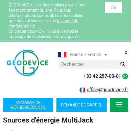
GEODEVICE utilise des cookies pour le bon
Ок
fonctionnement du site. Pour plus
d'informations sur les différents cookies
que nous utilisons, lisez la
politique de
confidentialité
.
En cliquant sur «Ok», vous acceptez le
stockage de cookies sur votre appareil.
Panier:
0
France - French
France - English
Rechercher
International - English
+33 42 257-00-01
Canada - English
Canada - French
office@geodevice.fr
Mexico - Spanish
DEMANDE DE
DEMANDE DE RAPPEL
USA - English
RENSEIGNEMENTS
Казахстан - Русский
Sources d'énergie MultiJack
Қазақстан - Қазақша