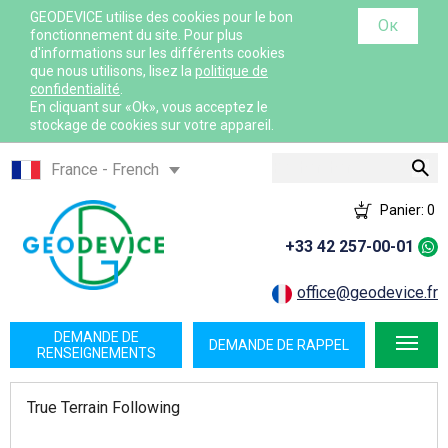
GEODEVICE utilise des cookies pour le bon
Ок
fonctionnement du site. Pour plus
d'informations sur les différents cookies
que nous utilisons, lisez la
politique de
confidentialité
.
En cliquant sur «Ok», vous acceptez le
stockage de cookies sur votre appareil.
Rechercher
France - French
France - English
Panier:
0
International - English
+33 42 257-00-01
Canada - English
Canada - French
office@geodevice.fr
Mexico - Spanish
DEMANDE DE
DEMANDE DE RAPPEL
USA - English
RENSEIGNEMENTS
Казахстан - Русский
True Terrain Following
Қазақстан - Қазақша
Узбекистан - Русский