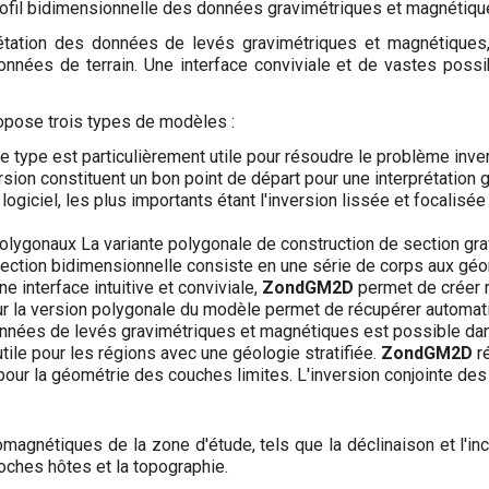
rofil bidimensionnelle des données gravimétriques et magnétique
rétation des données de levés gravimétriques et magnétiques, e
onnées de terrain. Une interface conviviale et de vastes possib
pose trois types de modèles :
Ce type est particulièrement utile pour résoudre le problème inve
ersion constituent un bon point de départ pour une interprétation
giciel, les plus importants étant l'inversion lissée et focalisée 
gonaux La variante polygonale de construction de section grav
section bidimensionnelle consiste en une série de corps aux géom
 interface intuitive et conviviale,
ZondGM2D
permet de créer 
ur la version polygonale du modèle permet de récupérer automa
onnées de levés gravimétriques et magnétiques est possible dan
tile pour les régions avec une géologie stratifiée.
ZondGM2D
ré
e pour la géométrie des couches limites. L'inversion conjointe 
gnétiques de la zone d'étude, tels que la déclinaison et l'incl
oches hôtes et la topographie.