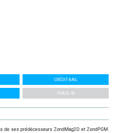
CRÉDIT-BAIL
TRADE-IN
alités de ses prédécesseurs ZondMag2D et ZondPGM.