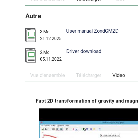
Autre
User manual ZondGM2D
3 Mo
21.12.2025
Driver download
2 Mo
05.11.2022
Vue d’ensemble
Télécharger
Video
Fast 2D transformation of gravity and magne