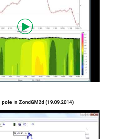
 pole in ZondGM2d (19.09.2014)