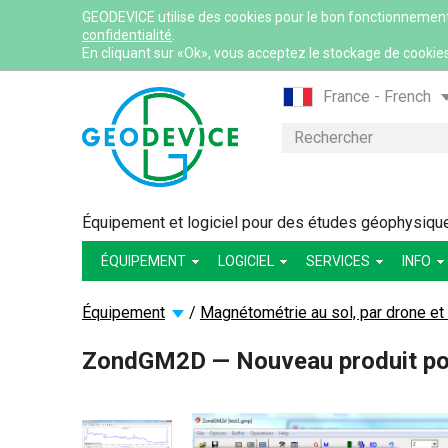
GEODEVICE utilise des cookies pour le bon fonctionnement du
confidentialité
.
En cliquant sur «Ok», vous acceptez le stockage de cookies
France - French
France - English
Rechercher
International - Eng
Canada - English
Canada - French
Équipement et logiciel pour des études géophysiques:
Mexico - Spanish
ÉQUIPEMENT
LOGICIEL
SERVICES
INFO
USA - English
Казахстан - Рус
Équipement
/
Magnétométrie au sol, par drone et
Қазақстан - Қазақ
ZondGM2D — Nouveau produit pour
Узбекистан - Ру