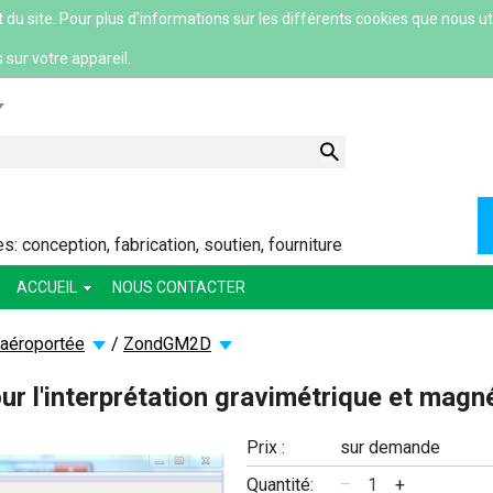
 site. Pour plus d'informations sur les différents cookies que nous util
 sur votre appareil.
lish
 conception, fabrication, soutien, fourniture
ACCUEIL
NOUS CONTACTER
ский
 aéroportée
/
ZondGM2D
ша
 l'interprétation gravimétrique et magn
сский
Prix :
sur demande
Quantité:
–
+