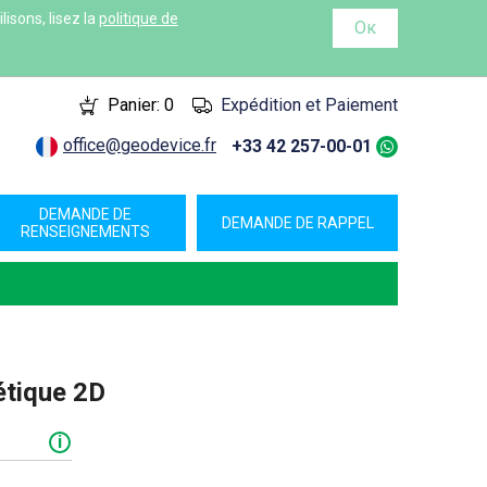
isons, lisez la
politique de
Ок
Panier:
0
Expédition et Paiement
office@geodevice.fr
+33 42 257-00-01
DEMANDE DE
DEMANDE DE RAPPEL
RENSEIGNEMENTS
étique 2D
i