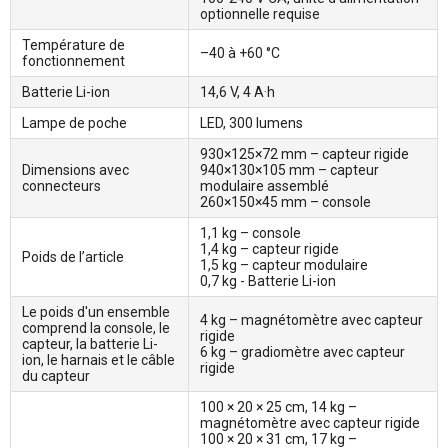
optionnelle requise
Température de
–40 à +60 °C
fonctionnement
Batterie Li-ion
14,6 V, 4 A·h
Lampe de poche
LED, 300 lumens
930×125×72 mm – capteur rigide
Dimensions avec
940×130×105 mm – capteur
connecteurs
modulaire assemblé
260×150×45 mm – console
1,1 kg – console
1,4 kg – capteur rigide
Poids de l’article
1,5 kg – capteur modulaire
0,7 kg - Batterie Li-ion
Le poids d'un ensemble
4 kg – magnétomètre avec capteur
comprend la console, le
rigide
capteur, la batterie Li-
6 kg – gradiomètre avec capteur
ion, le harnais et le câble
rigide
du capteur
100 × 20 × 25 cm, 14 kg –
magnétomètre avec capteur rigide
100 × 20 × 31 cm, 17 kg –