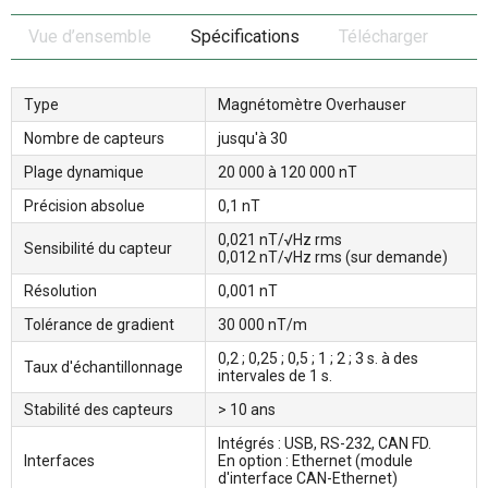
Vue d’ensemble
Spécifications
Télécharger
Type
Magnétomètre Overhauser
Nombre de capteurs
jusqu'à 30
Plage dynamique
20 000 à 120 000 nT
Précision absolue
0,1 nT
0,021 nT/√Hz rms
Sensibilité du capteur
0,012 nT/√Hz rms (sur demande)
Résolution
0,001 nT
Tolérance de gradient
30 000 nT/m
0,2 ; 0,25 ; 0,5 ; 1 ; 2 ; 3 s. à des
Taux d'échantillonnage
intervales de 1 s.
Stabilité des capteurs
> 10 ans
Intégrés : USB, RS-232, CAN FD.
Interfaces
En option : Ethernet (module
d'interface CAN-Ethernet)