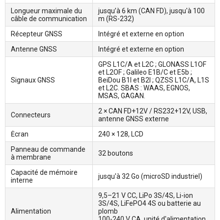
Longueur maximale du
jusqu’à 6 km (CAN FD), jusqu'à 100
câble de communication
m (RS-232)
Récepteur GNSS
Intégré et externe en option
Antenne GNSS
Intégré et externe en option
GPS L1C/A et L2C ; GLONASS L1OF
et L2OF ; Galileo E1B/C et E5b ;
Signaux GNSS
BeiDou B1I et B2I ; QZSS L1C/A, L1S
et L2C. SBAS : WAAS, EGNOS,
MSAS, GAGAN.
2 × CAN FD+12V / RS232+12V, USB,
Connecteurs
antenne GNSS externe
Ėcran
240 × 128, LCD
Panneau de commande
32 boutons
à membrane
Capacité de mémoire
jusqu'à 32 Go (microSD industriel)
interne
9,5–21 V CC, LiPo 3S/4S, Li-ion
3S/4S, LiFePO4 4S ou batterie au
Alimentation
plomb
100-240 V CA, unité d'alimentation