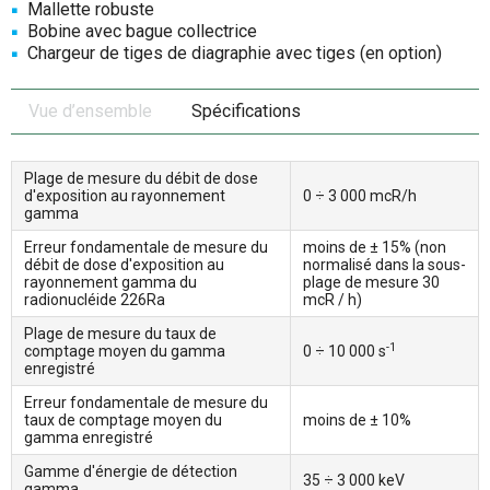
Mallette robuste
Bobine avec bague collectrice
Chargeur de tiges de diagraphie avec tiges (en option)
Vue d’ensemble
Spécifications
Plage de mesure du débit de dose
d'exposition au rayonnement
0 ÷ 3 000 mcR/h
gamma
Erreur fondamentale de mesure du
moins de ± 15% (non
débit de dose d'exposition au
normalisé dans la sous-
rayonnement gamma du
plage de mesure 30
radionucléide 226Ra
mcR / h)
Plage de mesure du taux de
-1
comptage moyen du gamma
0 ÷ 10 000 s
enregistré
Erreur fondamentale de mesure du
taux de comptage moyen du
moins de ± 10%
gamma enregistré
Gamme d'énergie de détection
35 ÷ 3 000 keV
gamma