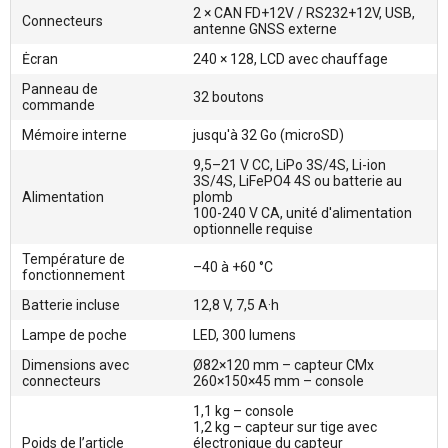
2 × CAN FD+12V / RS232+12V, USB,
Connecteurs
antenne GNSS externe
Ėcran
240 × 128, LCD avec chauffage
Panneau de
32 boutons
commande
Mémoire interne
jusqu'à 32 Go (microSD)
9,5–21 V CC, LiPo 3S/4S, Li-ion
3S/4S, LiFePO4 4S ou batterie au
Alimentation
plomb
100-240 V CA, unité d'alimentation
optionnelle requise
Température de
–40 à +60 °C
fonctionnement
Batterie incluse
12,8 V, 7,5 A·h
Lampe de poche
LED, 300 lumens
Dimensions avec
Ø82×120 mm – capteur CMx
connecteurs
260×150×45 mm – console
1,1 kg – console
1,2 kg – capteur sur tige avec
Poids de l’article
électronique du capteur