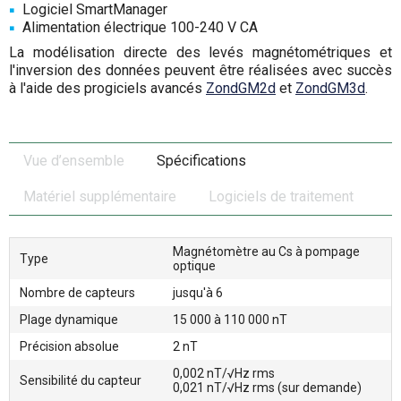
Logiciel SmartManager
Alimentation électrique 100-240 V СА
La modélisation directe des levés magnétométriques et
l'inversion des données peuvent être réalisées avec succès
à l'aide des progiciels avancés
ZondGM2d
et
ZondGM3d
.
Vue d’ensemble
Spécifications
Matériel supplémentaire
Logiciels de traitement
Magnétomètre au Cs à pompage
Type
optique
Nombre de capteurs
jusqu'à 6
Plage dynamique
15 000 à 110 000 nT
Précision absolue
2 nT
0,002 nT/√Hz rms
Sensibilité du capteur
0,021 nT/√Hz rms (sur demande)