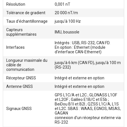
Résolution
0,001 nT
Tolérance de gradient
20 000 nT/m
Taux d'échantillonnage
jusqu'à 100 Hz
Capteurs
IMU, boussole
supplémentaires
Intégrés : USB, RS-232, CAN FD.
Interfaces
En option : Ethernet (module
d'interface CAN-Ethernet)
Longueur maximale du
jusqu’à 6 km (CAN FD), jusqu’à 100 m
câble de
(RS-232)
communication
Récepteur GNSS
Intégré et externe en option
Antenne GNSS
Intégré et externe en option
GPS L1C/A et L2C ; GLONASS L1OF
et L2OF ; Galileo E1B/C et E5b ;
BeiDou B1I et B2I ; QZSS L1C/A, L1S
Signaux GNSS
et L2C. SBAS : WAAS, EGNOS, MSAS,
GAGAN
connexion d’un récepteur externe via
RS-232