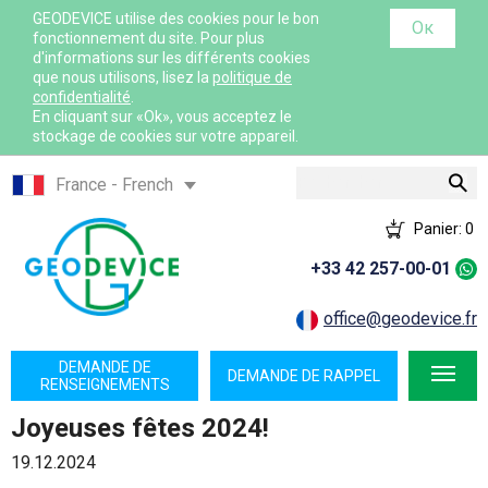
GEODEVICE utilise des cookies pour le bon
Ок
fonctionnement du site. Pour plus
d'informations sur les différents cookies
que nous utilisons, lisez la
politique de
confidentialité
.
En cliquant sur «Ok», vous acceptez le
stockage de cookies sur votre appareil.
Rechercher
France - French
France - English
Panier:
0
International - English
+33 42 257-00-01
Canada - English
Canada - French
office@geodevice.fr
Mexico - Spanish
DEMANDE DE
DEMANDE DE RAPPEL
USA - English
RENSEIGNEMENTS
Казахстан - Русский
Joyeuses fêtes 2024!
Қазақстан - Қазақша
19.12.2024
Узбекистан - Русский