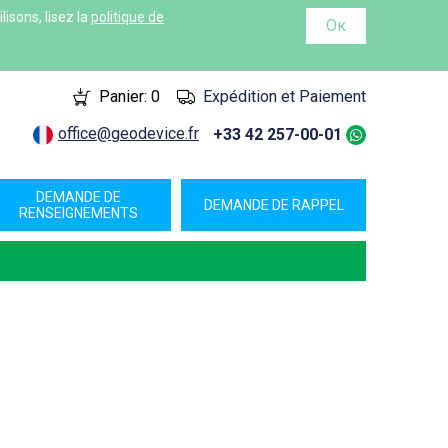
isons, lisez la
politique de
Ок
Panier:
0
Expédition et Paiement
office@geodevice.fr
+33 42 257-00-01
DEMANDE DE
DEMANDE DE RAPPEL
RENSEIGNEMENTS