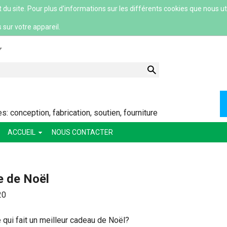
 site. Pour plus d'informations sur les différents cookies que nous util
 sur votre appareil.
lish
 conception, fabrication, soutien, fourniture
ACCUEIL
NOUS CONTACTER
ский
ша
 de Noël
сский
20
 qui fait un meilleur cadeau de Noël?