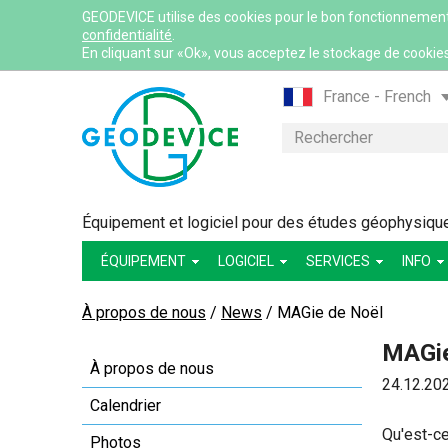
GEODEVICE utilise des cookies pour le bon fonctionnement du
confidentialité
.
En cliquant sur «Ok», vous acceptez le stockage de cookies
France - French
France - English
Rechercher
International - Eng
Canada - English
Canada - French
Équipement et logiciel pour des études géophysiques:
Mexico - Spanish
ÉQUIPEMENT
LOGICIEL
SERVICES
INFO
USA - English
Казахстан - Рус
À propos de nous
/
News
/
MAGie de Noël
Қазақстан - Қазақ
MAGie
Узбекистан - Ру
À propos de nous
24.12.20
Calendrier
Qu'est-ce
Photos